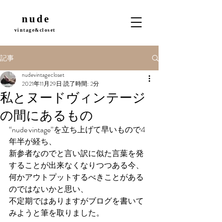
nude
vintage&closet
記事
nudevintagecloset
2021年11月29日
読了時間: 2分
私とヌードヴィンテージ
の間にあるもの
“nude vintage”を立ち上げて早いもので4
年半が経ち、
新参者なのでと言い訳に似た言葉を発
することが出来なくなりつつある今、
何かアウトプットするべきことがある
のではないかと思い、
不定期ではありますがブログを書いて
みようと筆を取りました。